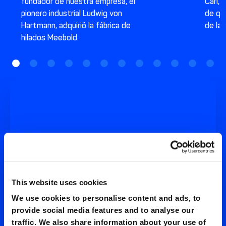
fundador de nuestra empresa, el
Carl, 
pionero industrial Ludwig von
de qu
Hartmann, adquirió la fábrica de
de la
hilados Meebold.
This website uses cookies
We use cookies to personalise content and ads, to
provide social media features and to analyse our
traffic. We also share information about your use of