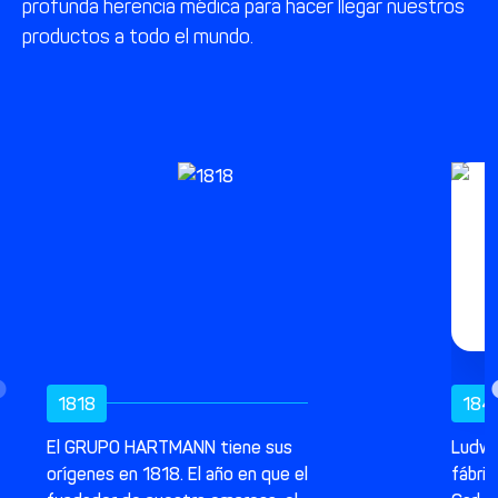
profunda herencia médica para hacer llegar nuestros
productos a todo el mundo.
1818
184
El GRUPO HARTMANN tiene sus
Ludwi
orígenes en 1818. El año en que el
fábric