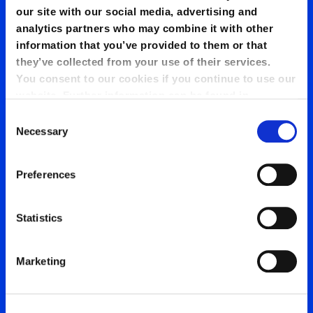
our site with our social media, advertising and
analytics partners who may combine it with other
information that you’ve provided to them or that
they’ve collected from your use of their services.
You consent to our cookies if you continue to use our
website. Further information can be found in
our
Cookie Policy
.
Consent
Necessary
Selection
Preferences
Statistics
Marketing