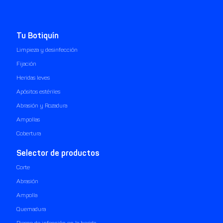
Tu Botiquín
Limpieza y desinfección
Fijación
Heridas leves
Apósitos estériles
Abrasión y Rozadura
Ampollas
Cobertura
Selector de productos
Corte
Abrasión
Ampolla
Quemadura
Riesgo de infección en la herida