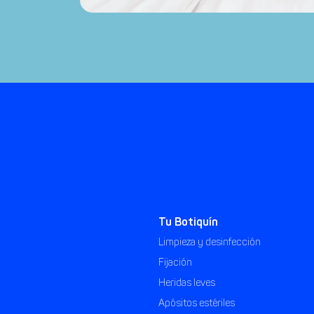
Tu Botiquín
Limpieza y desinfección
Fijación
Heridas leves
Apósitos estériles