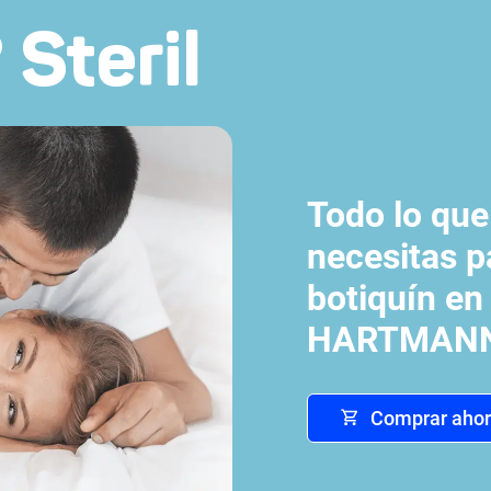
Steril
Todo lo que
necesitas p
botiquín en
HARTMANN 
Comprar aho