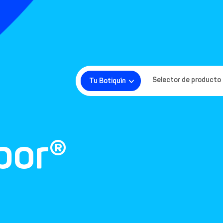
Selector de producto
Tu Botiquín
por®