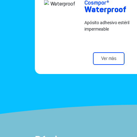
Cosmpor®
Waterproof
retirada
Apósito adhesivo estéril
impermeable
Ver más