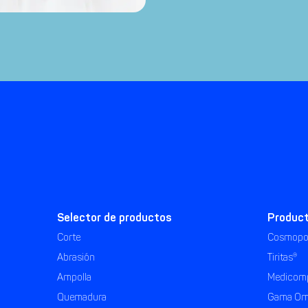
Selector de productos
Produc
Corte
Cosmopo
Abrasión
Tiritas®
Ampolla
Medicom
Quemadura
Gama Om